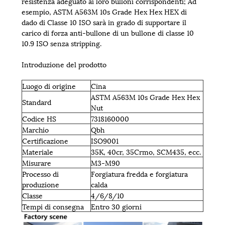
resistenza adeguato ai loro bulloni corrispondenti; Ad
esempio, ASTM A563M 10s Grade Hex Hex HEX di
dado di Classe 10 ISO sarà in grado di supportare il
carico di forza anti-bullone di un bullone di classe 10
10.9 ISO senza stripping.
Introduzione del prodotto
Luogo di origine
Cina
ASTM A563M 10s Grade Hex Hex
Standard
Nut
Codice HS
7318160000
Marchio
Qbh
Certificazione
ISO9001
Materiale
35K, 40cr, 35Crmo, SCM435, ecc.
Misurare
M3-M90
Processo di
Forgiatura fredda e forgiatura
produzione
calda
Classe
4/6/8/10
Tempi di consegna
Entro 30 giorni