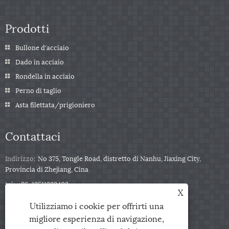
Prodotti
Bullone d'acciaio
Dado in acciaio
Rondella in acciaio
Perno di taglio
Asta filettata/prigioniero
Contattaci
Indirizzo:
No 375, Tongle Road, distretto di Nanhu, Jiaxing City,
Provincia di Zhejiang, Cina
tel:
+86-13511332403
X
Telefono:
+86-13511332403
Utilizziamo i cookie per offrirti una
E-mail:
sales@qbfastener.cn
migliore esperienza di navigazione,