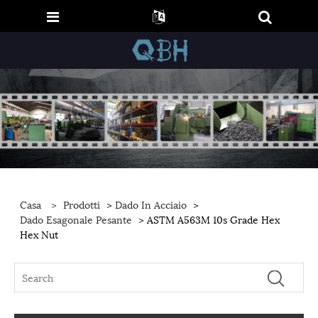
Casa
>
Prodotti
>
Dado In Acciaio
>
Dado Esagonale Pesante
> ASTM A563M 10s Grade Hex
Hex Nut